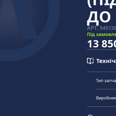
ДО 
АРТ.
54512
Під замовл
13 85
Техні
Тип запч
Виробни