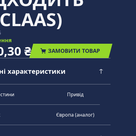
CLAAS)
6
ення
0,30 ₴
ЗАМОВИТИ ТОВАР
чні характеристики
астини
Привід
к
Європа (аналог)