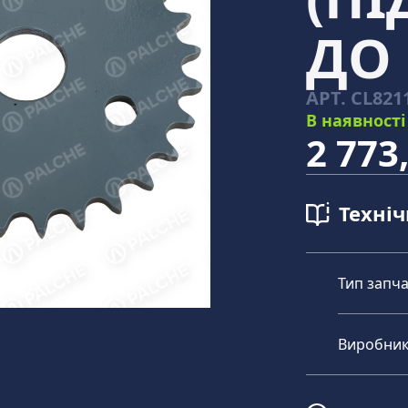
ДО 
АРТ.
CL821
В наявності
2 773
Техні
Тип запч
Виробни