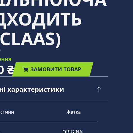
ІДХОДИТЬ
CLAAS)
7
ення
0 ₴
ЗАМОВИТИ ТОВАР
чні характеристики
астини
Жатка
к
ORIGINAL