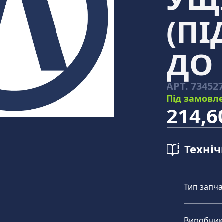
(П
ДО 
АРТ.
73452
Під замовл
214,6
Техні
Тип запч
Виробни