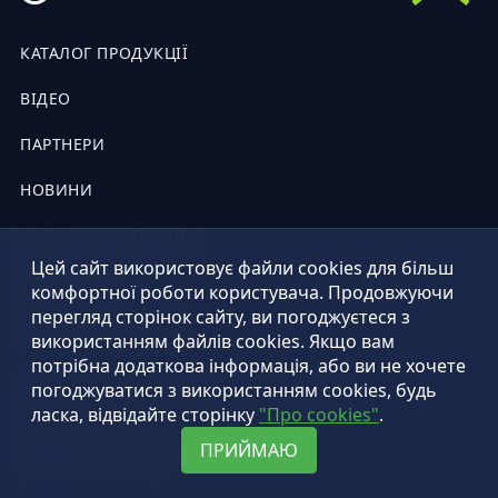
КАТАЛОГ ПРОДУКЦІЇ
ВІДЕО
ПАРТНЕРИ
НОВИНИ
ПИТАННЯ/ВІДПОВІДІ
Цей сайт використовує файли cookies для більш
КОНТАКТИ
комфортної роботи користувача. Продовжуючи
перегляд сторінок сайту, ви погоджуєтеся з
ПУБЛІЧНА ОФЕРТА
використанням файлів cookies. Якщо вам
потрібна додаткова інформація, або ви не хочете
погоджуватися з використанням cookies, будь
© 2026 рік. Всі права застережені. Palche
ласка, відвідайте сторінку
"Про cookies"
.
ПРИЙМАЮ
Розроблено Palche