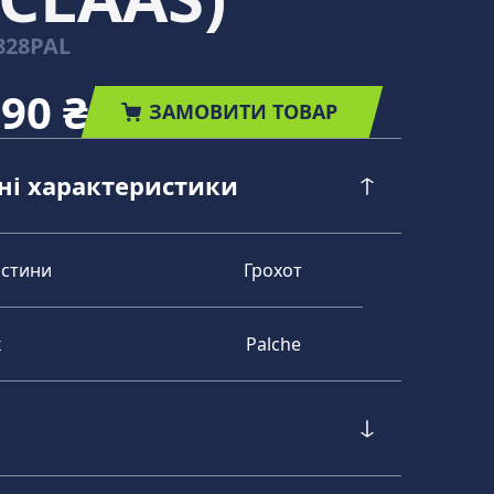
828PAL
,90 ₴
ЗАМОВИТИ ТОВАР
чні характеристики
астини
Грохот
к
Palche