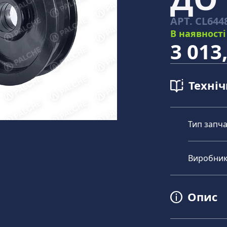
АРТ.
CL644
В наявності
3 013
Техні
Тип запч
Виробни
Опис