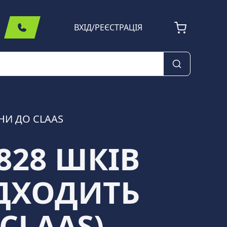
ВХІД
/
РЕЄСТРАЦІЯ
НИ ДО CLAAS
828 ШКІВ
ІДХОДИТЬ
CLAAS)