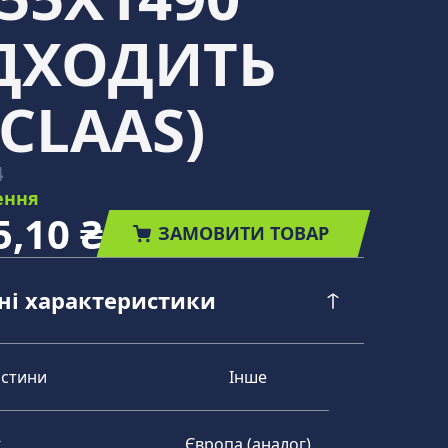
ІДХОДИТЬ
CLAAS)
4
ення
5,10 ₴
ЗАМОВИТИ ТОВАР
чні характеристики
астини
Інше
к
Європа (аналог)