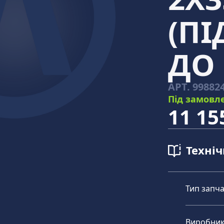
(П
ДО 
АРТ.
99882
Під замовл
11 15
Техні
Тип запч
Виробни