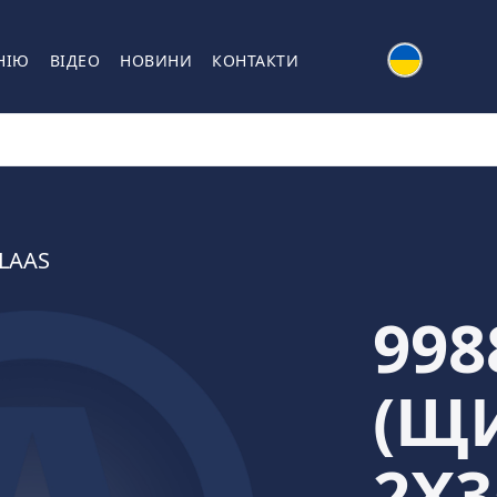
НІЮ
ВІДЕО
НОВИНИ
КОНТАКТИ
LAAS
998
(Щ
2X3