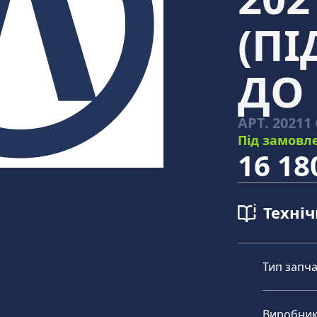
(П
ДО 
АРТ.
20211 
Під замовл
16 18
Техні
Тип запч
Виробни