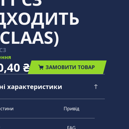
ІДХОДИТЬ
CLAAS)
C3
ення
0,40 ₴
ЗАМОВИТИ ТОВАР
чні характеристики
астини
Привід
к
FAG