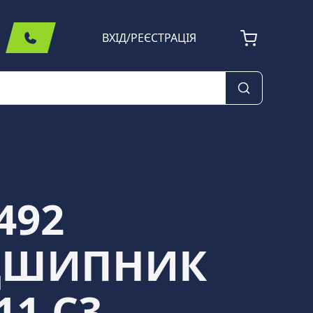
ВХІД
/
РЕЄСТРАЦІЯ
492
ДШИПНИК
11 C3