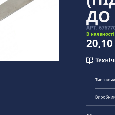
ДО 
АРТ.
67677
В наявності
20,10
Техні
Тип запч
Виробни