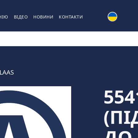
НІЮ
ВІДЕО
НОВИНИ
КОНТАКТИ
LAAS
554
(П
ДО 