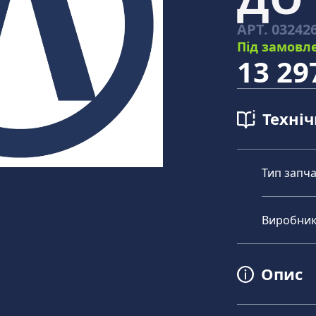
АРТ.
03242
Під замовл
13 29
Техні
Тип запч
Виробни
Опис