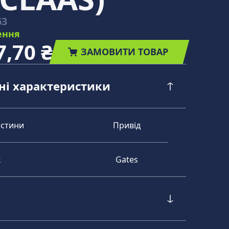
63
ення
7,70 ₴
ЗАМОВИТИ ТОВАР
чні характеристики
астини
Привід
к
Gates