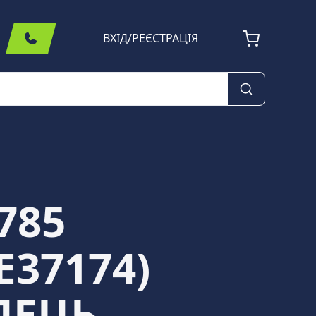
ВХІД
/
РЕЄСТРАЦІЯ
785
Е37174)
ЛЕЦЬ