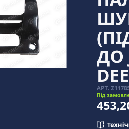
ШУ
(П
ДО
DEE
АРТ.
Z1178
Під замовл
453,2
Техні