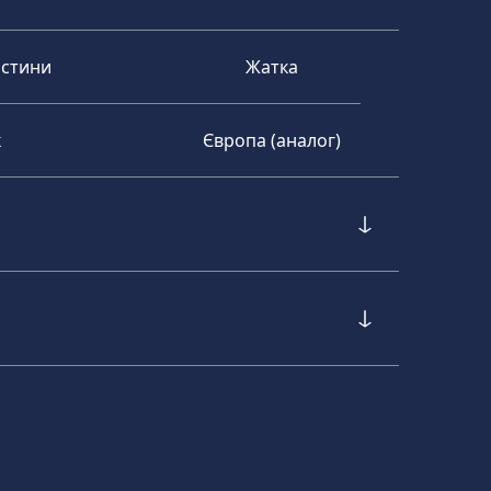
астини
Жатка
к
Європа (аналог)