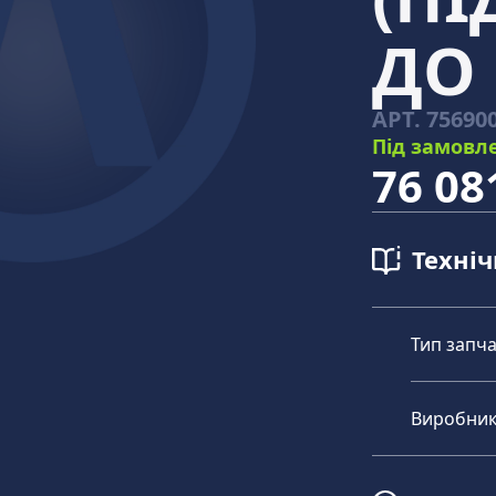
ДО 
АРТ.
75690
Під замовл
76 08
Техні
Тип запч
Виробни