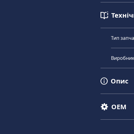
Техні
Тип запч
Виробни
Опис
OEM