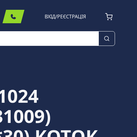
ВХІД
/
РЕЄСТРАЦІЯ
1024
31009)
*30) КОТОК