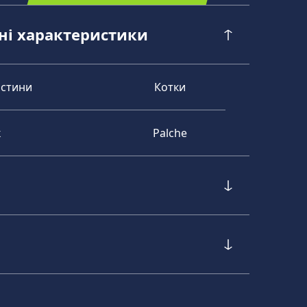
чні характеристики
астини
Котки
к
Palche