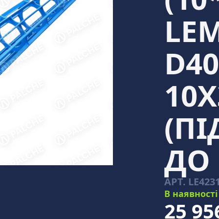
LEM
D40
10Х
(П
ДО
АРТ.
LE423
В наявності
25 95