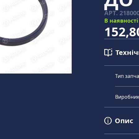
АРТ.
21800
В наявності
152,8
Техні
Тип запч
Виробни
Опис