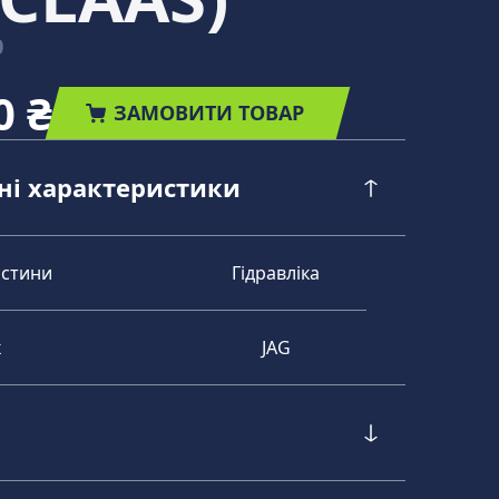
0
0 ₴
ЗАМОВИТИ ТОВАР
чні характеристики
астини
Гідравліка
к
JAG