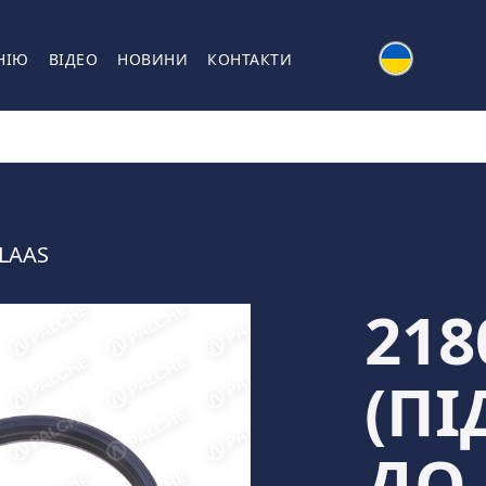
НІЮ
ВІДЕО
НОВИНИ
КОНТАКТИ
LAAS
218
(П
ДО 