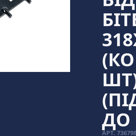
БІТ
318
(КО
ШТ
(П
ДО 
АРТ.
73679