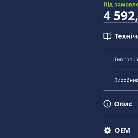
Під замовл
4 592
Техні
Тип запч
Виробни
Опис
OEM