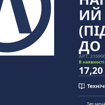
ИЙ 
(П
ДО 
АРТ.
215990
В наявності
17,20
Техні
Тип запч