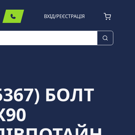
ВХІД
/
РЕЄСТРАЦІЯ
5367) БОЛТ
Х90
ПІВПОТАЙН