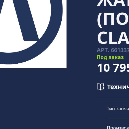
(П
CLA
АРТ.
66133
Под заказ
10 79
Техни
Тип запч
Производ