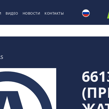
И
ВИДЕО
НОВОСТИ
КОНТАКТЫ
AS
661
(П
ЖА