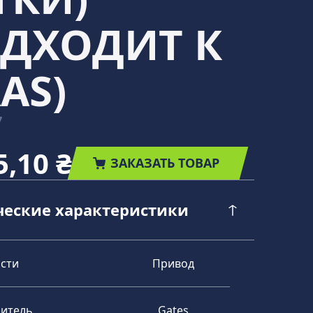
ОДХОДИТ К
AS)
7
5,10 ₴
ЗАКАЗАТЬ ТОВАР
ческие характеристики
асти
Привод
итель
Gates