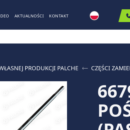
IDEO
AKTUALNOŚCI
KONTAKT
WŁASNEJ PRODUKCJI PALCHE
CZĘŚCI ZAMI
667
PO
(PA