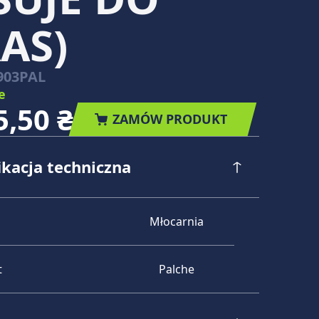
AS)
903PAL
e
5,50 ₴
ZAMÓW PRODUKT
ikacja techniczna
Młocarnia
t
Palche