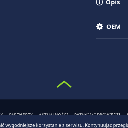
Opis
OEM
MY
PARTNERZY
AKTUALNOŚCI
PYTANIA/ODPOWIEDZI
ić wygodniejsze korzystanie z serwisu. Kontynuując przeg