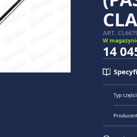
CLA
ART.
CL667
W magazyni
14 04
Specyf
Typ części
Producen