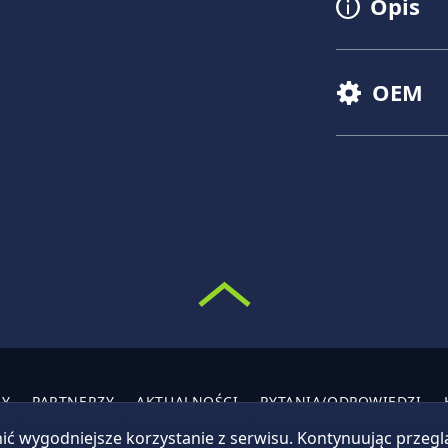
Opis
OEM
MY
PARTNERZY
AKTUALNOŚCI
PYTANIA/ODPOWIEDZI
ić wygodniejsze korzystanie z serwisu. Kontynuując przeg