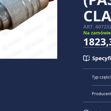
CLA
ART.
60723
Na zamówie
1823,
Specyf
Typ części
Producen