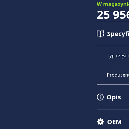
W magazyni
25 95
Specyf
Typ części
Producen
Opis
OEM