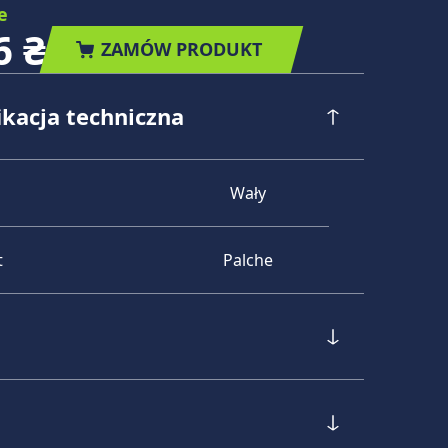
e
6 ₴
ZAMÓW PRODUKT
ikacja techniczna
Wały
t
Palche