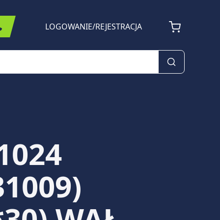
LOGOWANIE
/
REJESTRACJA
1024
31009)
*30) WAŁ