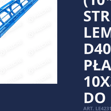
ST
LEM
D40
PŁ
10Х
DO
ART.
LE423