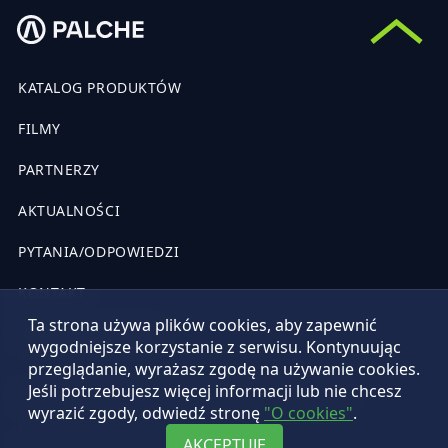
KATALOG PRODUKTÓW
FILMY
PARTNERZY
AKTUALNOŚCI
PYTANIA/ODPOWIEDZI
KONTAKT
Ta strona używa plików cookies, aby zapewnić
OFERTA PUBLICZNA
wygodniejsze korzystanie z serwisu. Kontynuując
przeglądanie, wyrażasz zgodę na używanie cookies.
Jeśli potrzebujesz więcej informacji lub nie chcesz
© 2026 rok. Wszystkie prawa zastrzeżone. Palche
wyrazić zgody, odwiedź stronę
"O cookies"
.
AKCEPTUJĘ