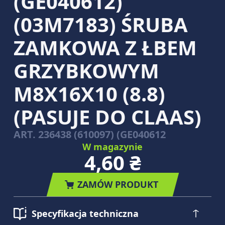
(GE040612)
(03M7183) ŚRUBA
ZAMKOWA Z ŁBEM
GRZYBKOWYM
M8X16X10 (8.8)
(PASUJE DO CLAAS)
ART.
236438 (610097) (GE040612
W magazynie
4,60 ₴
ZAMÓW PRODUKT
Specyfikacja techniczna